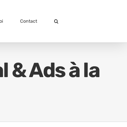
oi
Contact
 & Ads à la