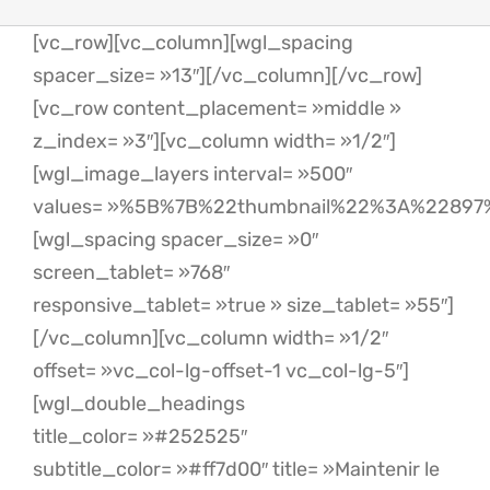
[vc_row][vc_column][wgl_spacing
spacer_size= »13″][/vc_column][/vc_row]
[vc_row content_placement= »middle »
z_index= »3″][vc_column width= »1/2″]
[wgl_image_layers interval= »500″
values= »%5B%7B%22thumbnail%22%3A%2289
[wgl_spacing spacer_size= »0″
screen_tablet= »768″
responsive_tablet= »true » size_tablet= »55″]
[/vc_column][vc_column width= »1/2″
offset= »vc_col-lg-offset-1 vc_col-lg-5″]
[wgl_double_headings
title_color= »#252525″
subtitle_color= »#ff7d00″ title= »Maintenir le