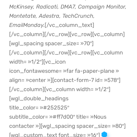
McKinsey, Radicati, DMA7, Campaign Monitor,
Montetate, Adestra, TechCrunch,
EmailMonday.
[/vc_column_text]
[/vc_column][/vc_row][vc_row][vc_column]
[wgl_spacing spacer_size= »70″]
[/vc_column][/vc_row][vc_row][vc_column
width= »1/2″][vc_icon
icon_fontawesome= »far fa-paper-plane »
align= »center »][contact-form-7 id= »578″]
[/vc_column][vc_column width= »1/2″]
[wgl_double_headings
title_color= »#252525″
subtitle_color= »#ff7d00″ title= »Nous
contacter »][wgl_spacing spacer_size= »80″]
[wgl_custom_text font_size= »16″]