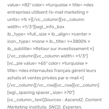
value= »82″ color= »turquoise » title= »des
entreprises utilisent l’e-mail marketing »
units= »% »][/vc_column][vc_column
width= »1/3″][wgl_info_box
ib_type= »full_size » ib_align= »center »
icon_type= »none » ib_title= »+3800% »
ib_subtitle= »Retour sur investissement »]
[/vc_column][vc_column width= »1/3″]
[vc_pie value= »65″ color= »turquoise »
title= »des internautes français gèrent leurs
achats et ventes privées par e-mail »]
[/vc_column][/vc_row][vc_row][vc_column]
[wgl_spacing spacer_size= »70″]
[vc_column_text]
Sources : Ascend2, Content
Marketing Institute, SNCD, Experian,