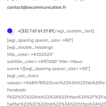
contact@becommunication.fr
+(33) 7 67 61 21 81
[/wgl_custom_text]
[wgl_spacing spacer_size= »80″]
[wgl_double_headings
title_color= »#252525″
subtitle_color= »#ff7d00″ title= »Nous
suivre »][wgl_spacing spacer_size= »30″]
[wgl_soc_icons
values= »%5B%7B%22icon%22%3A%22fab%20fa
facebook-
f%22%2C%22link%22%3A%22https%3A%2F%2Fw
twitter%22%2C%22link%22%3A%22https%3A%2